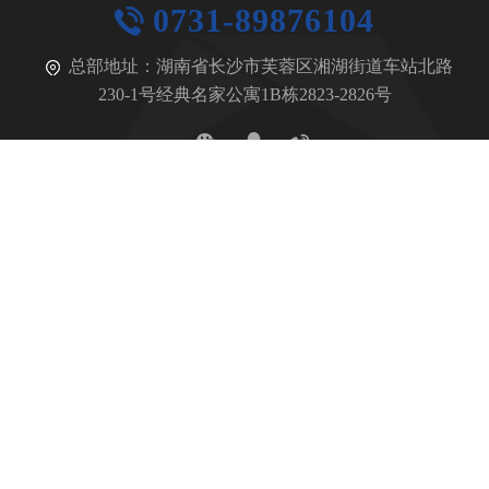
0731-89876104
总部地址：
湖南省长沙市芙蓉区湘湖街道车站北路
230-1号经典名家公寓1B栋2823-2826号
小程序
微信公众号
Copyright © 2023 长沙珲泰陶瓷科技有限公司 All Rights
Reserved
湘ICP备15010651号-1
网站地图
法律声明
友情链接
站长统计